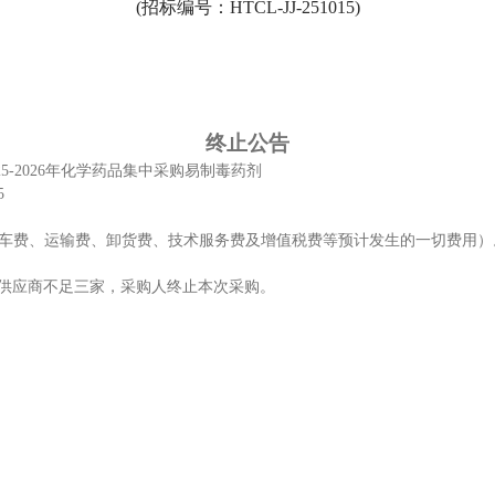
(招标编号：
HTCL-JJ-251015
)
终止
公告
25
-2026年化学药品集中采购易制毒药剂
5
车费、运输费、
卸货费、
技术服务费及增值税费等预计发生的一切费用）
供应商不足三家，采购人终止本次采购。