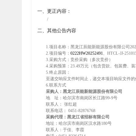
一、更正内容：
/
二、其他公告内容
1.项目名称：
黑龙江辰能新能源股份有限公司
20
2.
项目编号：
0222HW20252491
、
HTCL-JJ-
25101
3.
采购方式：
竞价采购（
多次竞价
）
4.
采购预算：
23.49
万元（包含货款、包装费、装
5.终止原因：
至递交响应文件时间止，递交本项目响应文件的
6.
联系方式
采购人：
黑龙江辰能新能源股份有限公司
地 址：
哈尔滨市南岗区长江路
99-9号
联系人：
张红超
联系电话：
0451-82876768
采购
代理：黑龙江省招标有限公司
地址：哈尔滨市南岗区汉水路
180
号
联系人：
于佳
、李霞